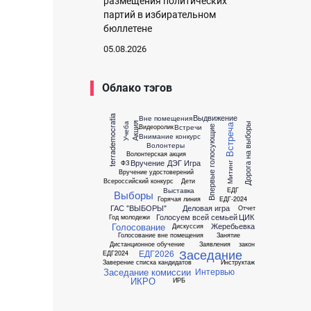
размещения политических
партий в избирательном
бюллетене
05.08.2026
Облако тэгов
Выдвижение
terrademocratia
Вне помещения
Акция
Учеба
Дорога на выборы
Встречи
Видеоролик
Встреча
Впервые голосующие
Внимание конкурс
Волонтеры
Волонтерская акция
Вручение
ДЭГ
Игра
ФЗ
Митинг
Вручение удостоверений
Всероссийский конкурс
Дети
Выставка
ЕДГ
Выборы
Горячая линия
ЕДГ-2024
ГАС "ВЫБОРЫ"
Деловая игра
Отчет
Голосуем всей семьей
ЦИК
Год молодежи
Голосование
Жеребьевка
Дискуссия
Голосование вне помещения
Занятие
Дистанционное обучение
Заявления
закон
Заседание
ЕДГ2026
ЕДГ2024
Заверение списка кандидатов
Инструктаж
Заседание комиссии
Интервью
ИКРО
ИРБ